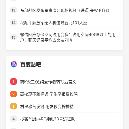
东部战区发布军事演习现场视频《进逼 夺权 阻逃》
13
视频丨解放军无人机俯瞰台北101大厦
14
微信回应存储空间占用变多：占用空间40GB以上的用
15
户，聊天记录平均占比达70%
百度贴吧
商K毁三观,纯爱作者转写后宫文
1
高校现不雅标语,学生举报反挨骂
2
村里壕气发钱,吧友秒变柠檬精
3
抄袭?仙剑4RE神似33号远征队
4