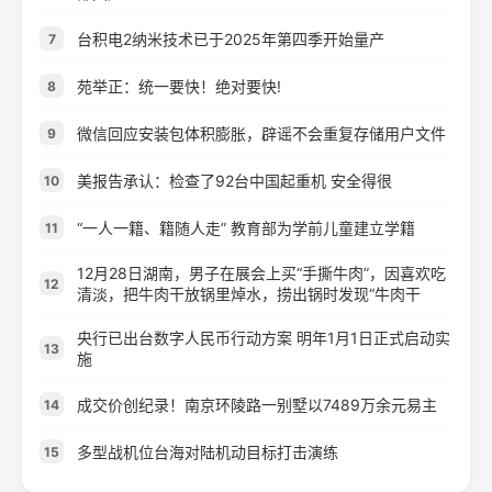
台积电2纳米技术已于2025年第四季开始量产
7
苑举正：统一要快！绝对要快!
8
微信回应安装包体积膨胀，辟谣不会重复存储用户文件
9
美报告承认：检查了92台中国起重机 安全得很
10
“一人一籍、籍随人走” 教育部为学前儿童建立学籍
11
12月28日湖南，男子在展会上买“手撕牛肉”，因喜欢吃
12
清淡，把牛肉干放锅里焯水，捞出锅时发现“牛肉干
央行已出台数字人民币行动方案 明年1月1日正式启动实
13
施
成交价创纪录！南京环陵路一别墅以7489万余元易主
14
多型战机位台海对陆机动目标打击演练
15