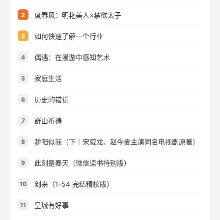
度春风：明艳美人×禁欲太子
2
如何快速了解一个行业
3
偶遇：在漫游中感知艺术
4
家庭生活
5
历史的错觉
6
群山祈祷
7
骄阳似我（下｜宋威龙、赵今麦主演同名电视剧原著）
8
此刻是春天（微信读书特别版）
9
剑来（1-54 完结精校版）
10
皇城有好事
11