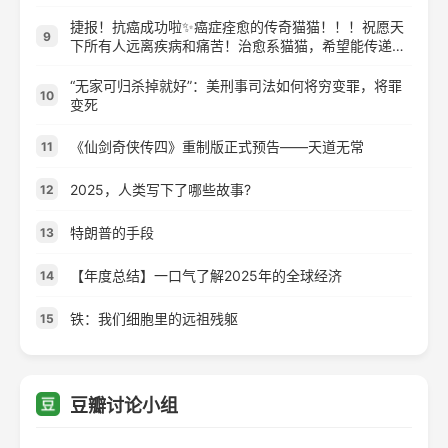
捷报！抗癌成功啦✨癌症痊愈的传奇猫猫！！！祝愿天
9
下所有人远离疾病和痛苦！治愈系猫猫，希望能传递更
多快乐和正能量，希望能治愈你！
“无家可归杀掉就好”：美刑事司法如何将穷变罪，将罪
10
变死
《仙剑奇侠传四》重制版正式预告——天道无常
11
2025，人类写下了哪些故事?
12
特朗普的手段
13
【年度总结】一口气了解2025年的全球经济
14
铁：我们细胞里的远祖残躯
15
豆瓣讨论小组