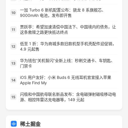
一加 Turbo 6 新机配置公布：骁龙 8 系旗舰芯、
10
9000mAh 电池，发布即开售
贾跃亭：希望加速清偿中国法下、中国境内的债务，让
11
这条救赎之路更快抵达终点
低至 1 折：华为商城多款旧款机型手机壳配件迎促销，
12
4.9 元起售
华为钱包“关机智闪”全新上线：秒刷交通卡、车钥匙、
13
门禁卡
iOS 用户友好：小米 Buds 6 无线耳机官宣接入苹果
14
Apple Find My
闪极和中国航母联名新品发布：含电磁弹射磁吸移动电
15
源、相控阵雷达充电器等，149 元起
稀土掘金