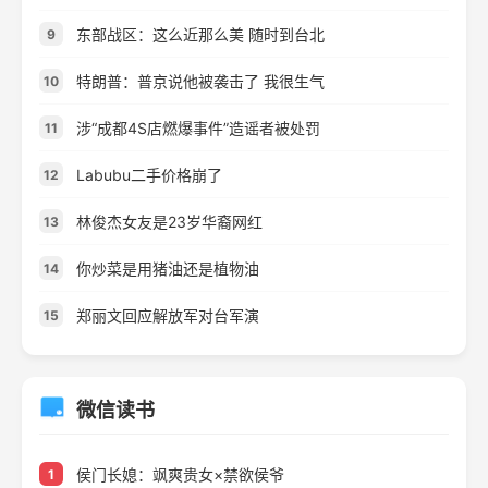
东部战区：这么近那么美 随时到台北
9
特朗普：普京说他被袭击了 我很生气
10
涉“成都4S店燃爆事件”造谣者被处罚
11
Labubu二手价格崩了
12
林俊杰女友是23岁华裔网红
13
你炒菜是用猪油还是植物油
14
郑丽文回应解放军对台军演
15
微信读书
侯门长媳：飒爽贵女×禁欲侯爷
1