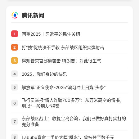
腾讯新闻
回望2025｜习近平的民生关切
1
打“独”促统决不手软 东部战区组织实弹射击
2
得知普京官邸遭袭击 特朗普：对此很生气
3
2025，我们身边的快乐
4
解放军“正义使命-2025”演习冲上日媒“头条”
5
飞行员举报“情人诈骗700多万”：从万米高空的情书，
6
到以“一般朋友”报案
东部战区战士：收复宝岛台湾，我们已做好真打实打的
7
充分准备
Labubu盲盒二手价大幅“跳水”，曾被炒至数千元
8