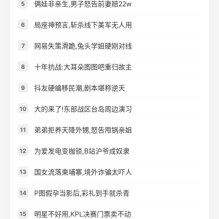
俩娃非亲生,男子怒告前妻赔22w
5
局座神预言,斩杀线下美军无人用
6
网易失策滑跪,兔头学姐硬刚对线
7
十年抗战:大耳朵图图吧重归故主
8
抖友硬编移民潮,剧本堪称逆天
9
大的来了!东部战区台岛周边演习
10
弟弟拒养天降外甥,怒告甩锅亲姐
11
为爱发电变枷锁,B站沪爷成奴隶
12
国女流落柬埔寨,境外诈骗太吓人
13
P图假孕当影后,彩礼到手就杀青
14
明星不好用,KPL决赛门票卖不动
15