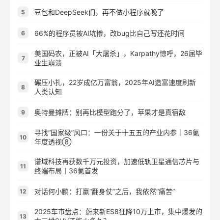
豆包和DeepSeek们，再不做小程序就晚了
5
66%的程序员被AI坑惨，改bug比自己写还花时间
6
美国码农，正被AI「大屠杀」，Karpathy惊呼，26届毕
7
业生崩溃
碾压小扎，22岁成亿万富翁，2025年AI造富速度刷新
8
人类认知
奥特曼摊牌：别再比模型跑分了，苹果才是真宿敌
9
寻找“国家级”风口：一份关于十五五的产业内参｜36氪
10
年度透视⑧
谱域科技再获数千万元投资，加速低轨卫星通信芯片与
11
终端布局丨36氪首发
对话何小鹏：打赢“翻身仗”之后，我依然“痛苦”
12
2025车市盘点：蔚来新ES8狂降10万上市，集中爆发的
13