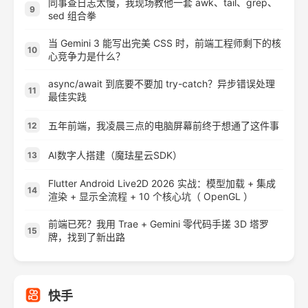
同事查日志太慢，我现场教他一套 awk、tail、grep、
9
sed 组合拳
当 Gemini 3 能写出完美 CSS 时，前端工程师剩下的核
10
心竞争力是什么？
async/await 到底要不要加 try-catch？异步错误处理
11
最佳实践
五年前端，我凌晨三点的电脑屏幕前终于想通了这件事
12
AI数字人搭建（魔珐星云SDK）
13
Flutter Android Live2D 2026 实战：模型加载 + 集成
14
渲染 + 显示全流程 + 10 个核心坑（ OpenGL ）
前端已死？我用 Trae + Gemini 零代码手搓 3D 塔罗
15
牌，找到了新出路
快手