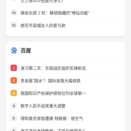
大三排SUV还能火多久？
微信长按 2 秒：解锁隐藏的“神仙功能”
14
她写尽县城女人的爱与欲
15
百度
演习第二天：东部战区组织实弹射击
1
贵金属“跳水”！国际金银大幅收跌
2
我国知识产权保护绩效位列全球第一
3
数字人民币迎来重大调整
4
得知普京官邸遭袭 特朗普：很生气
5
尹正演日本侵略者：下班后觉得恶心
6