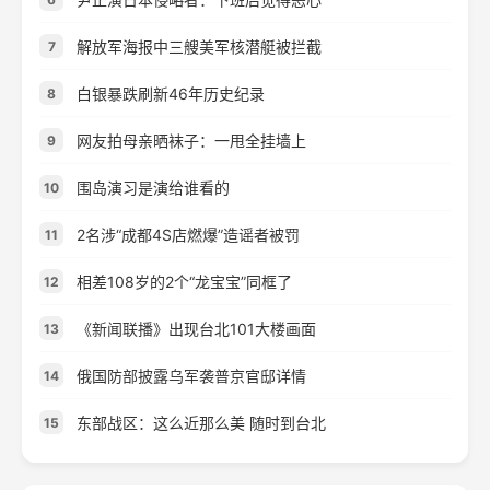
解放军海报中三艘美军核潜艇被拦截
7
白银暴跌刷新46年历史纪录
8
网友拍母亲晒袜子：一甩全挂墙上
9
围岛演习是演给谁看的
10
2名涉“成都4S店燃爆”造谣者被罚
11
相差108岁的2个“龙宝宝”同框了
12
《新闻联播》出现台北101大楼画面
13
俄国防部披露乌军袭普京官邸详情
14
东部战区：这么近那么美 随时到台北
15