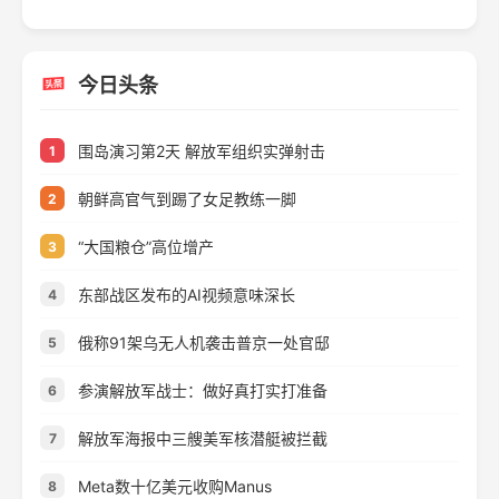
今日头条
围岛演习第2天 解放军组织实弹射击
1
朝鲜高官气到踢了女足教练一脚
2
“大国粮仓”高位增产
3
东部战区发布的AI视频意味深长
4
俄称91架乌无人机袭击普京一处官邸
5
参演解放军战士：做好真打实打准备
6
解放军海报中三艘美军核潜艇被拦截
7
Meta数十亿美元收购Manus
8