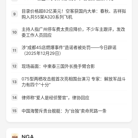
目录价格超82亿美元！空客获国内大单：春秋、吉祥拟
9
购入共55架A320系列飞机
主持人指广州停车费太贵应降价，不少车主跟评，发改
10
委工作人员回应
涉“成都4S店燃爆事件”造谣者被处罚——今日辟谣
11
（2025年12月29日）
现场画面：中柬泰三国外长挽手臂合影
12
075型两栖攻击舰首次亮相围台演习 专家：解放军战斗
13
力有四个“十分”
律师称“爱人是经侦警官”，律协回应
14
中国海警斥责台舰艇：为“台独”卖命死路一条
15
NGA