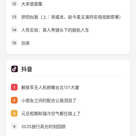
大宋诡案集
12
骄阳似我（上｜宋威龙、赵今麦主演同名电视剧原著）
13
人性实验：真人秀镜头下的脱轨人生
14
剑来
15
抖音
解放军无人机俯瞰台北101大厦
1
小朋友之间的配合让我泪目了
2
元旦假期和强冷空气都在路上了
3
2025旅行高光时刻回顾
4