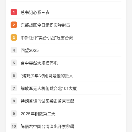
总书记心系三农
1
东部战区今日组织实弹射击
2
中新社评“卖台引战”危害台湾
3
回望2025
4
台中突然大规模停电
5
“烤鸡少年”称刚哥是他的贵人
6
解放军无人机俯瞰台北101大厦
7
特朗普谈乌试图袭击普京官邸
8
2025年倒数第二天
9
陈丽君中国台湾演出开票秒罄
10