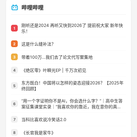
哔哩哔哩
刚听还是2024 再听又快到2026了 提前祝大家 新年快
1
乐！
这是什么缝补法？
2
带着100万...我们去了论文代写聚集地
3
《绝区零》叶瞬光EP | 千万次初见
4
东方既白！中国将以怎样的姿态迎接2026？【2025年
5
终回顾】
“用一个字证明你不是AI，你会选什么字？”｜高中生答
6
案征集课堂实录｜“我喜欢你的靠近，我在意你的真
心。”
当科比喜欢说冷笑话2.0
7
《长官我是家牛》
8