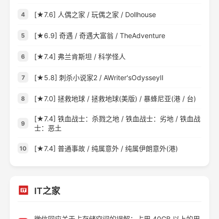
[★7.6] 人偶之家 / 玩偶之家 / Dollhouse
4
[★6.9] 奇遇 / 奇遇大富翁 / TheAdventure
5
[★7.4] 弗兰肯斯坦 / 科学怪人
6
[★5.8] 刺杀小说家2 / AWriter'sOdysseyⅡ
7
[★7.0] 拯救地球 / 拯救地球(美版) / 暴蜂尼亚(港 / 台)
8
[★7.4] 铁血战士：杀戮之地 / 铁血战士：劣地 / 铁血战
9
士：恶土
[★7.4] 普通事故 / 纯属意外 / 纯属伊朗意外(港)
10
IT之家
微信回应关于占存储空间的误解：占用 40GB 以上的用