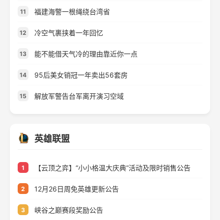
福建海警一根绳绕台湾省
11
冷空气裹挟着一年回忆
12
能不能借天气冷的理由靠近你一点
13
95后美女销冠一年卖出56套房
14
解放军警告台军离开演习空域
15
英雄联盟
【云顶之弈】“小小格温大庆典”活动及限时销售公告
1
12月26日周免英雄更新公告
2
峡谷之巅赛段奖励公告
3