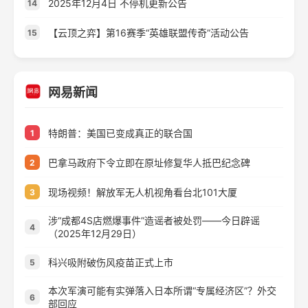
2025年12月4日 不停机更新公告
14
【云顶之弈】第16赛季“英雄联盟传奇”活动公告
15
网易新闻
特朗普：美国已变成真正的联合国
1
巴拿马政府下令立即在原址修复华人抵巴纪念碑
2
现场视频！解放军无人机视角看台北101大厦
3
涉“成都4S店燃爆事件”造谣者被处罚——今日辟谣
4
（2025年12月29日）
科兴吸附破伤风疫苗正式上市
5
本次军演可能有实弹落入日本所谓“专属经济区”？外交
6
部回应