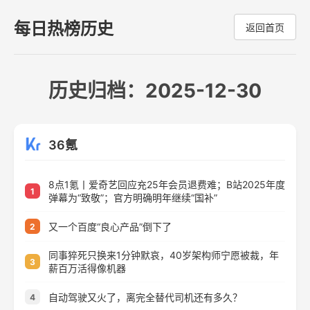
每日热榜历史
返回首页
历史归档：2025-12-30
36氪
8点1氪丨爱奇艺回应充25年会员退费难；B站2025年度
1
弹幕为“致敬”；官方明确明年继续“国补”
又一个百度“良心产品”倒下了
2
同事猝死只换来1分钟默哀，40岁架构师宁愿被裁，年
3
薪百万活得像机器
自动驾驶又火了，离完全替代司机还有多久？
4