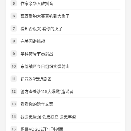
作家余华入驻抖音
5
荒野垂钓大赛真钓到大鱼了
6
看知否没哭 看你的哭了
7
完美闪避挑战
8
学科符号节奏挑战
9
东部战区今日组织实弹射击
10
罚罪2抖音追剧团
11
警方查处涉“4S店爆燃”造谣者
12
看看你的跨年文案
13
我会更坚强 会更独立 会更丰盈
14
杨幂VOGUE开年刊封面
15