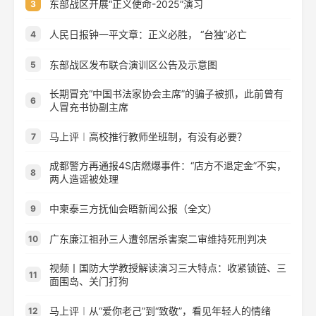
东部战区开展“正义使命-2025”演习
3
人民日报钟一平文章：正义必胜， “台独”必亡
4
东部战区发布联合演训区公告及示意图
5
长期冒充“中国书法家协会主席”的骗子被抓，此前曾有
6
人冒充书协副主席
马上评︱高校推行教师坐班制，有没有必要？
7
成都警方再通报4S店燃爆事件：“店方不退定金”不实，
8
两人造谣被处理
中柬泰三方抚仙会晤新闻公报（全文）
9
广东廉江祖孙三人遭邻居杀害案二审维持死刑判决
10
视频丨国防大学教授解读演习三大特点：收紧锁链、三
11
面围岛、关门打狗
马上评︱从“爱你老己”到“致敬”，看见年轻人的情绪
12