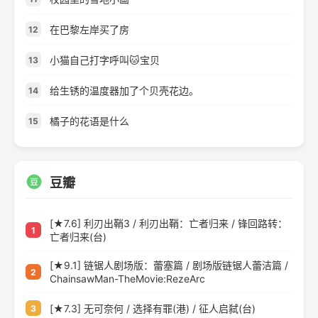
在巴黎左岸买了房
12
小猫自己打字呼叫🐱宝贝
13
给生锈的温度器加了个贝壳花边。
14
橘子的花语是什么
15
豆瓣
[★7.6] 利刃出鞘3 / 利刃出鞘：亡者归来 / 锋回路转：
1
亡者归来(台)
[★9.1] 链锯人剧场版：蕾塞篇 / 剧场版链锯人蕾洁篇 /
2
ChainsawMan-TheMovie:RezeArc
[★7.3] 无可奈何 / 选择有罪(港) / 征人启弑(台)
3