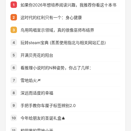
如果你2026年想培养阅读兴趣，我推荐你看这十本书
1
这时代的红利只有一个：身心健康
2
鸟用鸣唱宣示领域，真的很像巫师布结界
3
玩转steam宝典 (蒸蒸使用指北与相关网站汇总)
4
开满贝壳花的阳台
5
看推理小说时的N种姿势，你占了几样：
6
雪地焰火🎆
7
深远而适度的幸福
8
手把手教你车厘子标签辨别2.0
9
今年给朋友的圣诞礼盒🎄
10
校园里的雪地小画
11