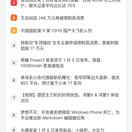
1
户，聊天记录平均占比达 70%
王自如因 246 万元再被限制高消费
2
中国国航第 9 架 C919 国产大飞机入列
3
特斯拉“车顶维权”女车主被申请限制高消费，曾被判赔
4
偿超 17 万元
荣耀 Power2 官宣将于 1 月 5 日发布，搭载
5
10080mAh 青海湖电池
某母系小迭代旗舰新机曝光：极窄四等边大直屏、骁龙
6
8E5 平台，预计属于小米 17 系列
【视频】感受主力机的好用状态，鸿蒙6 & 鸿蒙5 体验
7
对比
梦想不灭：开发者拒绝微软 Windows Phone 死亡，为
8
平台推出新 Markdown 编辑器应用
大疆官宣 1 月 6 日发布新品：小体积，大实力
9