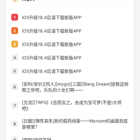
iOS升级18.4后请下载新版APP
1
iOS升级18.4后请下载新版APP
2
iOS升级18.4后请下载新版APP
3
iOS升级18.4后请下载新版APP
4
iOS升级18.4后请下载新版APP
5
[安科/安价][同人][mygo][三国][Bang Dream]拯救这倾
6
颓之世吧，乐队的少女们啊——
[交流][TRPG]《总而言之，去成为宝可梦(不是)大师
7
吧》
[日服][理性丧失]新的假药线索——Myroom的画面到底
8
是哪里？
[国服]福袋答疑
9