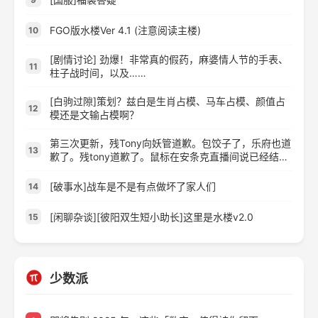
FGO版水楼Ver 4.1 (注意阅读主楼)
10
[剧情讨论] 劲爆！非常真的假药，麻婆情人节的手表、
11
柱子战时间，以及……
[白驹过隙]策划？兹白是生肖占模、马车占模、颜值占
12
模还是文输占模啊？
第三次更新，残Tony向妖管道歉。包饺子了，乐府也道
13
歉了。残tony道歉了。鼠标在安条克直播间说已经结束
了。
[破事水]战车是不是有点做坏了家人们
14
[闲聊杂谈][彼阳双生短小助长]这里是水楼v2.0
15
少数派